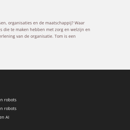
nsen, organisaties en de maatschappij? Waar
ies die te maken hebben met zorg en welzijn en
erlening van de organisatie. Tom is een
en robots
en robots
en AI