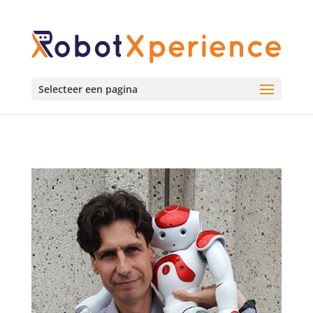
Selecteer een pagina