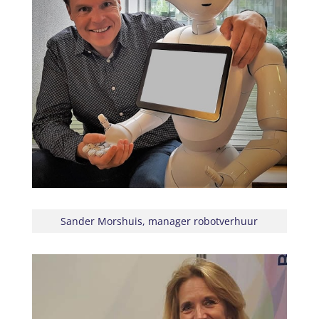
Sander Morshuis, manager robotverhuur