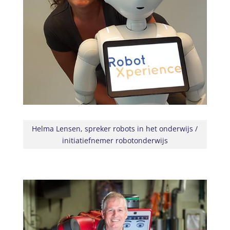
Helma Lensen, spreker robots in het onderwijs /
initiatiefnemer robotonderwijs